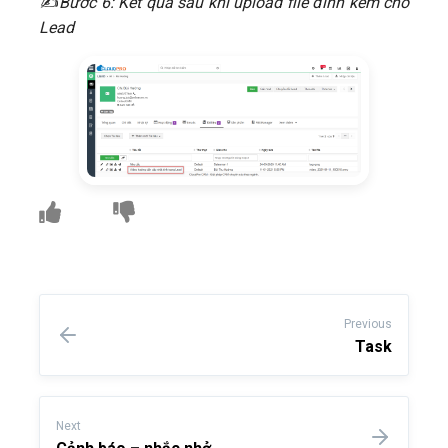
​✍
Bước 6: Kết quả sau khi upload file đính kèm cho
Lead
Previous
Task
Next