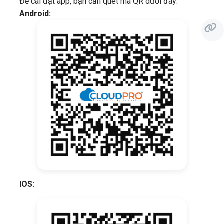
Để cài đặt app, bạn cần quét mã QR dưới đây:
Android:
IOS: