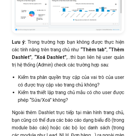
Lưu ý:
Trong trường hợp bạn không được thực hiện
các tính năng trên trang chủ như
“Thêm tab”
,
“Thêm
Dashlet”
,
“Xoá Dashlet”
,…thì bạn liên hệ user quản
trị hệ thống (Admin) check các trường hợp sau:
Kiểm tra phân quyền truy cập của vai trò của user
có được truy cập vào trang chủ không?
Kiểm tra thiết lập trang chủ mẫu có cho user được
phép “Sửa/Xoá” không?
Ngoài thêm Dashlet trực tiếp tại màn hình trang chủ,
bạn cũng có thể đưa các báo cáo dạng biểu đồ (trong
module báo cáo) hoặc các bộ lọc danh sách (trong
các module như Lead, NLH, Đơn hàng,…) ra ngoài màn