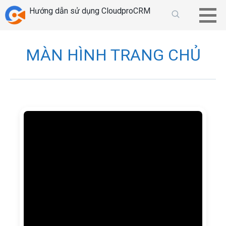
Chuyển
Hướng dẫn sử dụng CloudproCRM
tới
phần
nội
MÀN HÌNH TRANG CHỦ
dung