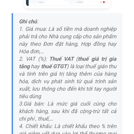
Ghi chú
:
1. Giá mua: Là số tiền mà doanh nghiệp
phải trả cho Nhà cung cấp cho sản phẩm
này theo Đơn đặt hàng, Hợp đồng hay
Hóa đơn,…
2. VAT (%):
Thuế VAT
(
thuế giá trị gia
tăng
hay
thuế GTGT
) là loại thuế gián thu
và tính trên giá trị tăng thêm của hàng
hóa, dịch vụ phát sinh từ quá trình sản
xuất, lưu thông cho đến khi tới tay người
tiêu dùng
3.Giá bán: Là mức giá cuối cùng cho
khách hàng, sau khi đã cộng-trừ tất cả
chi phí , thuế,…
4. Chiết khấu: Là chiết khấu theo % trên
giá niêm yết dựa vào lợi thế thương mại