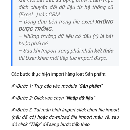
đích chuyển đổi dữ liệu từ hệ thống cũ
(Excel…) vào CRM.
– Dòng đầu tiên trong file excel
KHÔNG
ĐƯỢC TRỐNG.
– Những trường dữ liệu có dấu
(*)
là bắt
buộc phải có
– Sau khi Import xong phải nhấn
kết thúc
thì User khác mới tiếp tục import được.
Các bước thực hiện import hàng loạt Sản phẩm:
​✍
Bước 1: Truy cập vào module
“Sản phẩm”
​✍
Bước 2: Click vào chọn
“Nhập dữ liệu”
​✍
Bước 3
:
Tại màn hình Import click chọn file import
(nếu đã có) hoặc download file import mẫu về, sau
đó click “
Tiếp
” để sang bước tiếp theo