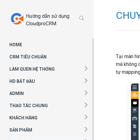
Chuyển
tới
CHUY
Hướng dẫn sử dụng
phần
CloudproCRM
nội
dung
HOME
Tại màn hì
CRM TIÊU CHUẨN
mà không cầ
LÀM QUEN HỆ THỐNG
tự mapping
HD BẮT ĐẦU
ADMIN
THAO TÁC CHUNG
KHÁCH HÀNG
SẢN PHẨM