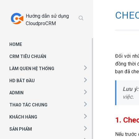
Chuyển
tới
CHEC
Hướng dẫn sử dụng
phần
CloudproCRM
nội
dung
HOME
Đối với nh
CRM TIÊU CHUẨN
đồng thời đ
LÀM QUEN HỆ THỐNG
bạn đã che
HD BẮT ĐẦU
Lưu ý
ADMIN
việc.
THAO TÁC CHUNG
KHÁCH HÀNG
1. Chec
SẢN PHẨM
Nếu trước 