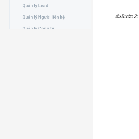
Quản lý Lead
​✍
Bước 2:
Quản lý Người liên hệ
Quản lý Công ty
Quản lý Cơ hội
Quản lý Ticket
Thông báo (Notifications)
Lịch làm việc (Calendar)
Check in
Báo cáo
Câu hỏi thường gặp
FAQs
TÍNH NĂNG MỚI