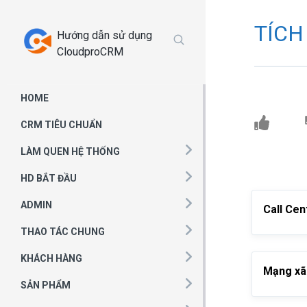
Chuyển
tới
TÍCH
Hướng dẫn sử dụng
phần
CloudproCRM
nội
dung
HOME
CRM TIÊU CHUẨN
LÀM QUEN HỆ THỐNG
HD BẮT ĐẦU
ADMIN
Call Cen
THAO TÁC CHUNG
KHÁCH HÀNG
Mạng xã
SẢN PHẨM