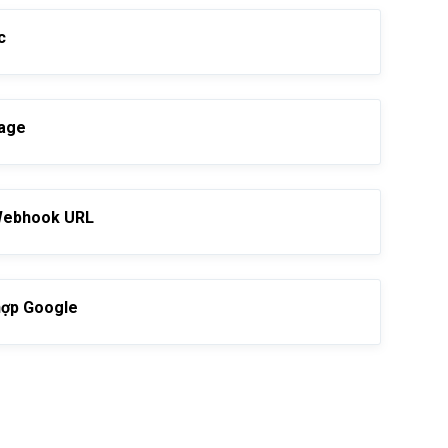
c
age
Webhook URL
hợp Google