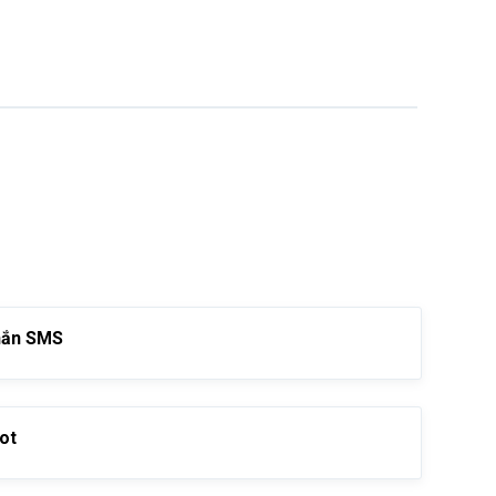
hắn SMS
ot