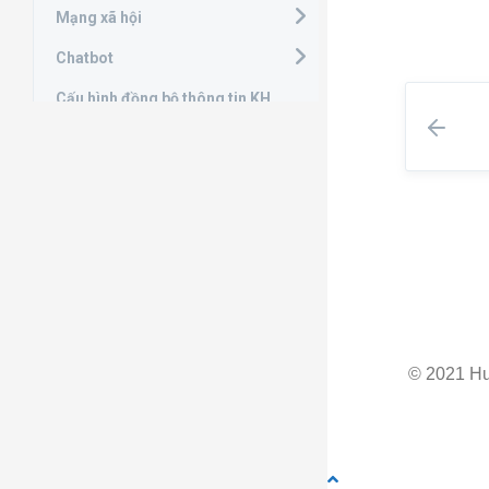
Mạng xã hội
Chatbot
Cấu hình đồng bộ thông tin KH
AI Camera
Website
LadiPage
Tích hợp Google
MOBILE APP
FAQs
© 2021 H
TÍNH NĂNG MỚI
Hướng dẫn quản lý sự kiện