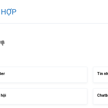
 HỢP
ter
Tin n
 hội
Chatb