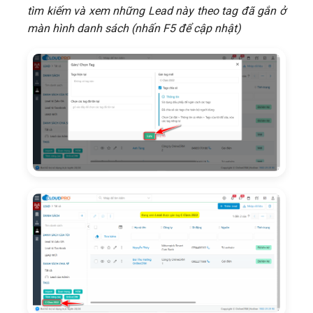
tìm kiếm và xem những Lead này theo tag đã gắn ở
màn hình danh sách (nhấn F5 để cập nhật)